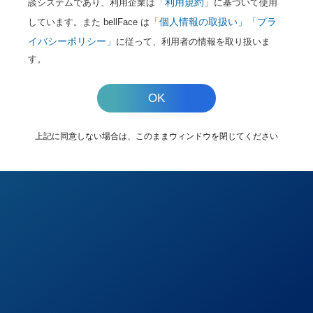
「利用規約」
談システムであり、利用企業は
に基づいて使用
表示された接続ナ
「個人情報の取扱い」
「プラ
しています。また bellFace は
イバシーポリシー」
に従って、利用者の情報を取り扱いま
をお電話口の担当
す。
え、そのままお待
OK
さい。
上記に同意しない場合は、このままウィンドウを閉じてください